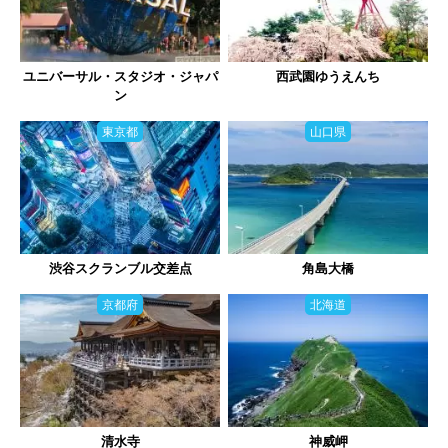
ユニバーサル・スタジオ・ジャパ
西武園ゆうえんち
ン
東京都
山口県
渋谷スクランブル交差点
角島大橋
京都府
北海道
清水寺
神威岬