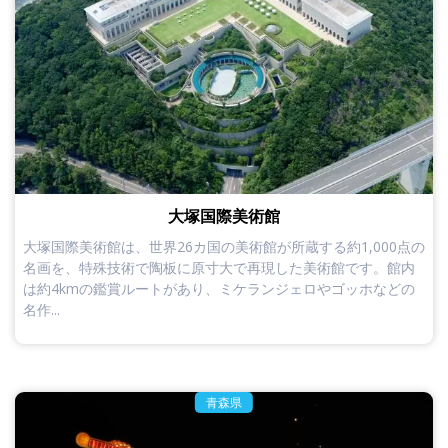
大塚国際美術館
大塚国際美術館は、世界26カ国の美術館が所蔵する約1,000点の
名画を、特殊技術で陶板に原寸大で再現した美術館です。館内
は約4kmの鑑賞ルートがあり、ミケランジェロやゴッホなどの
名作...
青森県