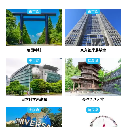
東京都
東京都
靖国神社
東京都庁展望室
東京都
福島県
日本科学未来館
会津さざえ堂
大阪府
埼玉県