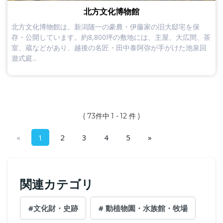
北方文化博物館
北方文化博物館は、新潟随一の豪農・伊藤家の旧大邸宅を保
存・公開しています。約8,800坪の敷地には、主屋、大広間、茶
室、蔵などがあり、越後の名匠・田中泰阿弥が手がけた池泉回
遊式庭...
( 73件中 1 - 12 件 )
«
1
2
3
4
5
»
関連カテゴリ
#文化財・史跡
# 動植物園・水族館・牧場