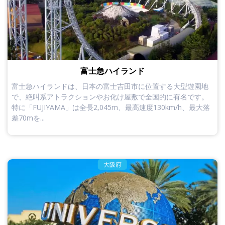
富士急ハイランド
富士急ハイランドは、日本の富士吉田市に位置する大型遊園地
で、絶叫系アトラクションやお化け屋敷で全国的に有名です。
特に「FUJIYAMA」は全長2,045m、最高速度130km/h、最大落
差70mを...
大阪府