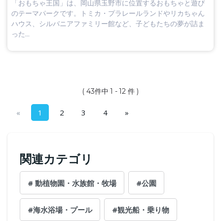
「おもちゃ王国」は、岡山県玉野市に位置するおもちゃと遊び
のテーマパークです。トミカ・プラレールランドやリカちゃん
ハウス、シルバニアファミリー館など、子どもたちの夢が詰ま
った...
( 43件中 1 - 12 件 )
«
1
2
3
4
»
関連カテゴリ
# 動植物園・水族館・牧場
#公園
#海水浴場・プール
#観光船・乗り物