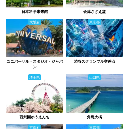
日本科学未来館
会津さざえ堂
大阪府
東京都
ユニバーサル・スタジオ・ジャパ
渋谷スクランブル交差点
ン
埼玉県
山口県
西武園ゆうえんち
角島大橋
京都府
東京都