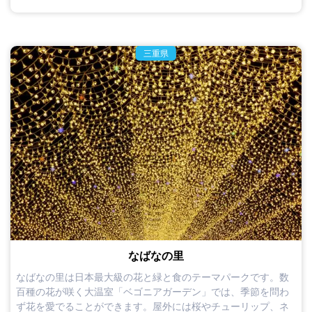
三重県
なばなの里
なばなの里は日本最大級の花と緑と食のテーマパークです。数
百種の花が咲く大温室「ベゴニアガーデン」では、季節を問わ
ず花を愛でることができます。屋外には桜やチューリップ、ネ