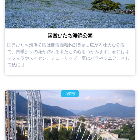
国営ひたち海浜公園
国営ひたち海浜公園は開園面積約215haに広がる壮大な公園
で、四季折々の花が訪れる者たちの心をつかみます。春にはネ
モフィラやスイセン、チューリップ、夏はバラやジニア、そし
て秋には...
山梨県