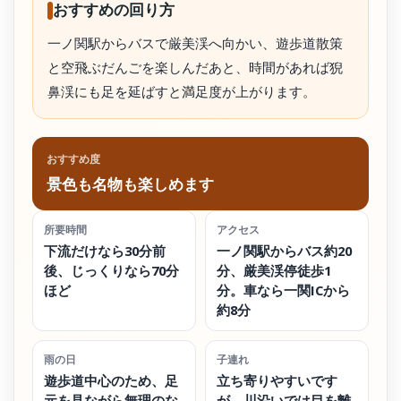
おすすめの回り方
一ノ関駅からバスで厳美渓へ向かい、遊歩道散策
と空飛ぶだんごを楽しんだあと、時間があれば猊
鼻渓にも足を延ばすと満足度が上がります。
おすすめ度
景色も名物も楽しめます
所要時間
アクセス
下流だけなら30分前
一ノ関駅からバス約20
後、じっくりなら70分
分、厳美渓停徒歩1
ほど
分。車なら一関ICから
約8分
雨の日
子連れ
遊歩道中心のため、足
立ち寄りやすいです
元を見ながら無理のな
が、川沿いでは目を離