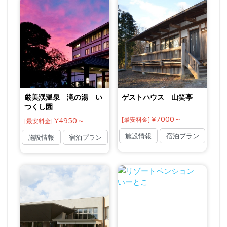
厳美渓温泉 滝の湯 い
ゲストハウス 山笑亭
つくし園
¥7000～
¥4950～
[最安料金]
[最安料金]
施設情報
宿泊プラン
施設情報
宿泊プラン