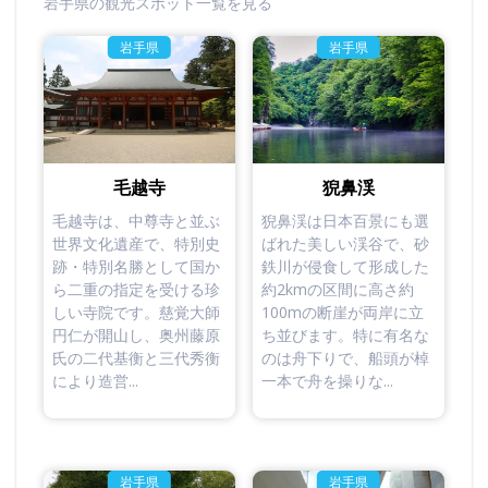
岩手県の観光スポット一覧を見る
岩手県
岩手県
毛越寺
猊鼻渓
毛越寺は、中尊寺と並ぶ
猊鼻渓は日本百景にも選
世界文化遺産で、特別史
ばれた美しい渓谷で、砂
跡・特別名勝として国か
鉄川が侵食して形成した
ら二重の指定を受ける珍
約2kmの区間に高さ約
しい寺院です。慈覚大師
100mの断崖が両岸に立
円仁が開山し、奥州藤原
ち並びます。特に有名な
氏の二代基衡と三代秀衡
のは舟下りで、船頭が棹
により造営...
一本で舟を操りな...
岩手県
岩手県