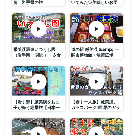
所 岩手県の旅
いてみた♡美味しいお団
子も食べたよ！！
厳美渓温泉いつくし園
道の駅 厳美渓 &amp; 一
（岩手県 一関市） 夕食
関市博物館・散策広場
フカヒレ鍋を堪能 景勝
&quot;もちと湯の郷
厳美渓 かっこう団子購入
&quot;
【岩手県】厳美渓をお団
【岩手一人旅】厳美渓、
子が舞う絶景旅【日本一
ガラスパーク!!世界のガラ
周女子ひとり車中泊旅】
スがそこにはあった!?国の
名勝及び天然記念物【旅
行Vlog、Natural
Monument】