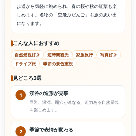
歩道から気軽に眺められ、春の桜や秋の紅葉も楽
しめます。名物の「空飛ぶだんご」も旅の思い出
になります。
こんな人におすすめ
自然景観好き
短時間観光
家族旅行
写真好き
ドライブ旅
季節の景色重視
見どころ3選
渓谷の造形が見事
1
巨岩、深淵、甌穴が連なる、迫力ある自然景観
を楽しめます。
季節で表情が変わる
2