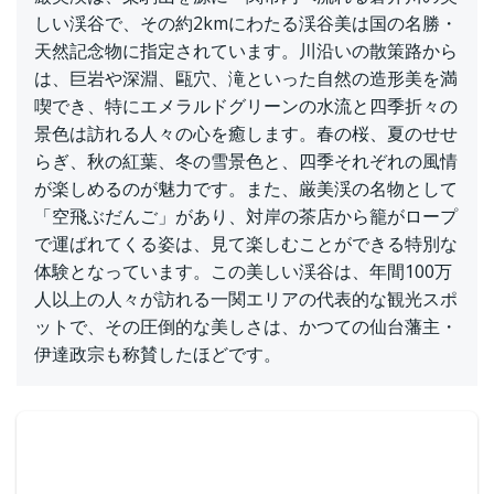
しい渓谷で、その約2kmにわたる渓谷美は国の名勝・
天然記念物に指定されています。川沿いの散策路から
は、巨岩や深淵、甌穴、滝といった自然の造形美を満
喫でき、特にエメラルドグリーンの水流と四季折々の
景色は訪れる人々の心を癒します。春の桜、夏のせせ
らぎ、秋の紅葉、冬の雪景色と、四季それぞれの風情
が楽しめるのが魅力です。また、厳美渓の名物として
「空飛ぶだんご」があり、対岸の茶店から籠がロープ
で運ばれてくる姿は、見て楽しむことができる特別な
体験となっています。この美しい渓谷は、年間100万
人以上の人々が訪れる一関エリアの代表的な観光スポ
ットで、その圧倒的な美しさは、かつての仙台藩主・
伊達政宗も称賛したほどです。