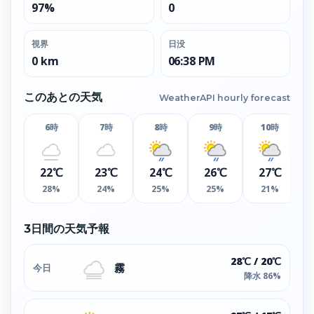
97%
0
視界
日没
0 km
06:38 PM
このあとの天気
WeatherAPI hourly forecast
6時
7時
8時
9時
10時
22℃
23℃
24℃
26℃
27℃
28%
24%
25%
25%
21%
3日間の天気予報
28℃ / 20℃
霧
今日
降水 86%