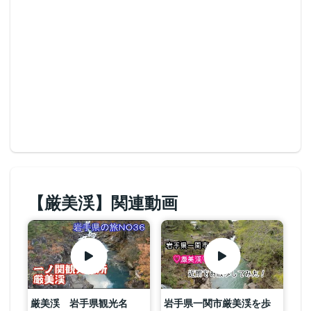
【厳美渓】関連動画
厳美渓 岩手県観光名
岩手県一関市厳美渓を歩