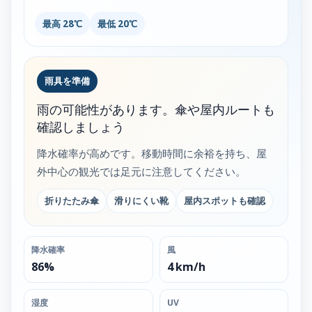
最高 28℃
最低 20℃
雨具を準備
雨の可能性があります。傘や屋内ルートも
確認しましょう
降水確率が高めです。移動時間に余裕を持ち、屋
外中心の観光では足元に注意してください。
折りたたみ傘
滑りにくい靴
屋内スポットも確認
降水確率
風
86%
4 km/h
湿度
UV