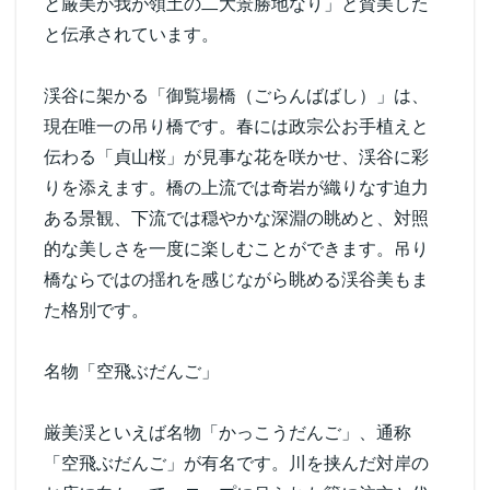
と厳美が我が領土の二大景勝地なり」と賛美した
と伝承されています。
渓谷に架かる「御覧場橋（ごらんばばし）」は、
現在唯一の吊り橋です。春には政宗公お手植えと
伝わる「貞山桜」が見事な花を咲かせ、渓谷に彩
りを添えます。橋の上流では奇岩が織りなす迫力
ある景観、下流では穏やかな深淵の眺めと、対照
的な美しさを一度に楽しむことができます。吊り
橋ならではの揺れを感じながら眺める渓谷美もま
た格別です。
名物「空飛ぶだんご」
厳美渓といえば名物「かっこうだんご」、通称
「空飛ぶだんご」が有名です。川を挟んだ対岸の