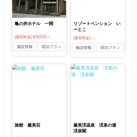
亀の井ホテル 一関
リゾートペンション い
ーとこ
¥3050～
[最安料金]
--
[最安料金]
施設情報
宿泊プラン
施設情報
宿泊プラン
旅館 厳美荘
厳美渓温泉 渓泉の湯
渓泉閣