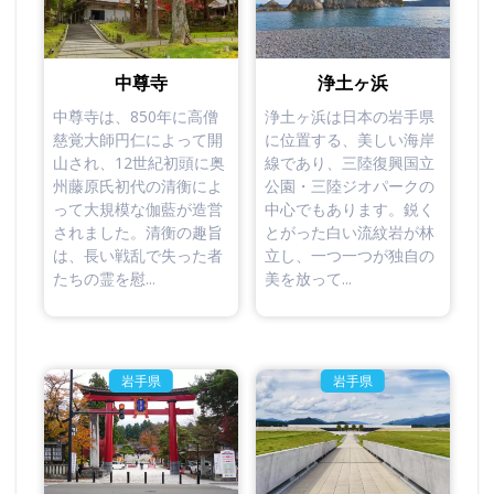
中尊寺
浄土ヶ浜
中尊寺は、850年に高僧
浄土ヶ浜は日本の岩手県
慈覚大師円仁によって開
に位置する、美しい海岸
山され、12世紀初頭に奥
線であり、三陸復興国立
州藤原氏初代の清衡によ
公園・三陸ジオパークの
って大規模な伽藍が造営
中心でもあります。鋭く
されました。清衡の趣旨
とがった白い流紋岩が林
は、長い戦乱で失った者
立し、一つ一つが独自の
たちの霊を慰...
美を放って...
岩手県
岩手県