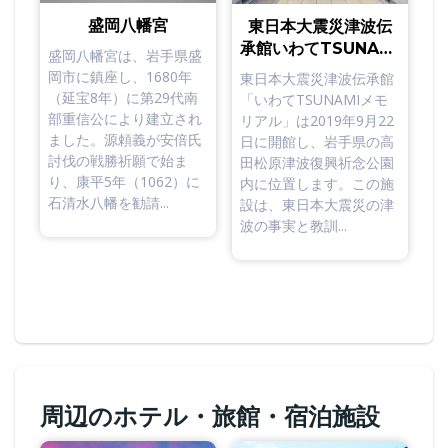
盛岡八幡宮
東日本大震災津波伝
承館いわてTSUNAMI
盛岡八幡宮は、岩手県盛
メモリアル
岡市に鎮座し、1680年
東日本大震災津波伝承館
（延宝8年）に第29代南
「いわてTSUNAMIメモ
部重信公により建立され
リアル」は2019年9月22
ました。源頼義が安倍氏
日に開館し、岩手県の高
討伐の戦勝祈願で始ま
田松原津波復興祈念公園
り、康平5年（1062）に
内に位置します。この施
石清水八幡を勧請...
設は、東日本大震災の津
波の事実と教訓...
周辺のホテル・旅館・宿泊施設