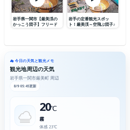
岩手県一関市【厳美渓の
岩手の定番観光スポッ
かっこう団子】フリード
ト！厳美渓～空飛ぶ団子♪
＋で行く熟年夫婦日帰り
世界のガラス館がエモす
旅
ぎる！！！#東北旅行 #岩
手 #観光 #旅行vlog#旅
行#平泉#一関＃いちのせ
きし#厳美渓#天然記念物
☁ 今日の天気と観光メモ
観光地周辺の天気
岩手県一関市厳美町 周辺
8/9 05:45更新
20
℃
霧
体感 23℃