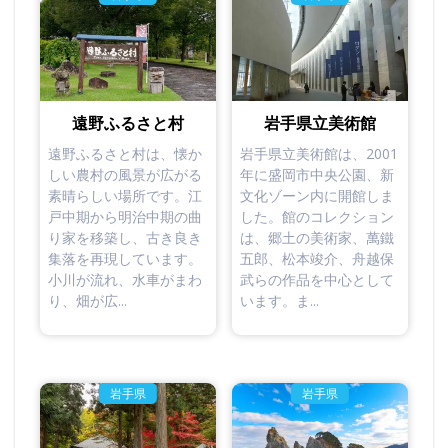
岩手県立美術館
遠野ふるさと村
岩手県立美術館は、2001
遠野ふるさと村は、懐か
年に盛岡市中央公園、新
しい農村の風景が広がる
文化ゾーン内に開館しま
素晴らしい場所です。江
した。館のコレクション
戸中期から明治中期の曲
は、郷土の美術家、萬鐵
り家を移築し、古き良き
五郎、松本竣介、舟越保
集落を再現しています。
武らの作品を中心として
小川が流れ、水車がまわ
います。ま...
り、畑が広...
岩手県
岩手県