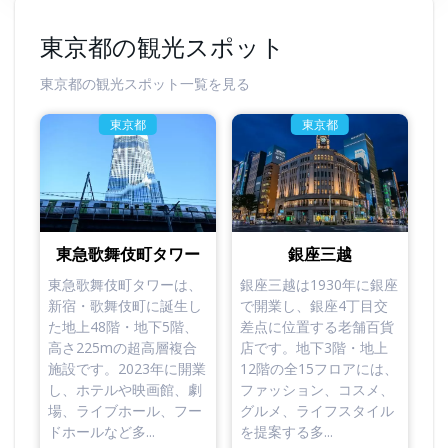
東京都の観光スポット
東京都の観光スポット一覧を見る
東京都
東京都
東急歌舞伎町タワー
銀座三越
東急歌舞伎町タワーは、
銀座三越は1930年に銀座
新宿・歌舞伎町に誕生し
で開業し、銀座4丁目交
た地上48階・地下5階、
差点に位置する老舗百貨
高さ225mの超高層複合
店です。地下3階・地上
施設です。2023年に開業
12階の全15フロアには、
し、ホテルや映画館、劇
ファッション、コスメ、
場、ライブホール、フー
グルメ、ライフスタイル
ドホールなど多...
を提案する多...