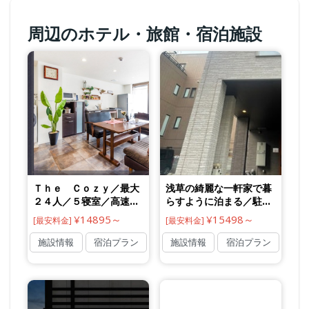
周辺のホテル・旅館・宿泊施設
Ｔｈｅ Ｃｏｚｙ／最大
浅草の綺麗な一軒家で暮
２４人／５寝室／高速Ｗ
らすように泊まる／駐車
ｉＦｉ／無料自転車／無
場完備（小型のみ／民泊
¥14895～
¥15498～
[最安料金]
[最安料金]
【Ｖａｃａｔｉｏｎ Ｓ
【Ｖａｃａｔｉｏｎ Ｓ
ＴＡＹ提供】
ＴＡＹ提供】
施設情報
宿泊プラン
施設情報
宿泊プラン