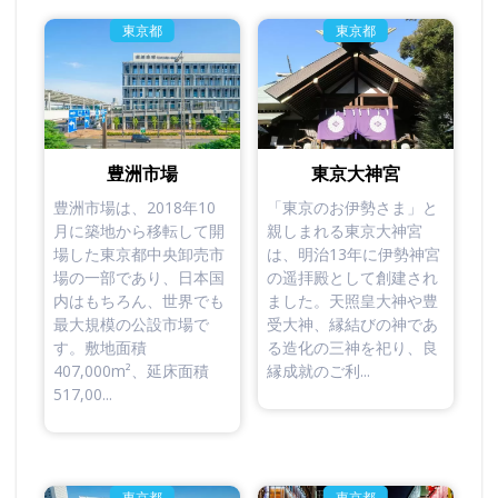
東京都
東京都
豊洲市場
東京大神宮
豊洲市場は、2018年10
「東京のお伊勢さま」と
月に築地から移転して開
親しまれる東京大神宮
場した東京都中央卸売市
は、明治13年に伊勢神宮
場の一部であり、日本国
の遥拝殿として創建され
内はもちろん、世界でも
ました。天照皇大神や豊
最大規模の公設市場で
受大神、縁結びの神であ
す。敷地面積
る造化の三神を祀り、良
407,000m²、延床面積
縁成就のご利...
517,00...
東京都
東京都