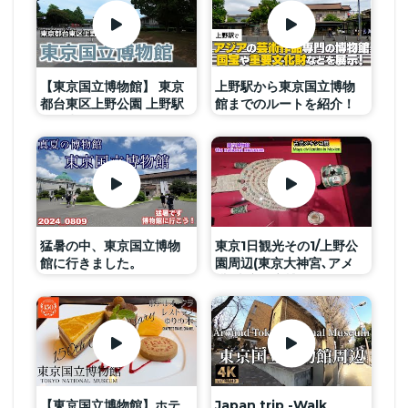
【東京国立博物館】 東京
上野駅から東京国立博物
都台東区上野公園 上野駅
館までのルートを紹介！
から歩いて向かう
猛暑の中、東京国立博物
東京1日観光その1/上野公
館に行きました。
園周辺(東京大神宮､アメ
横､東京国立博物館) One
day trip around Ueno
station
【東京国立博物館】ホテ
Japan trip -Walk