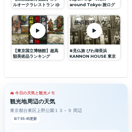
ルオークラレストラン ゆ
around Tokyo-旅ログ
りの木 150周年記念 国宝
tabilog【東京国立博物館
展 TOKYO NATIONAL
周辺】
MUSEUM HOTEL
OKURA / CHAFFEE’S
TRAVEL CHANNEL
【東京国立博物館】超高
#見仏旅 びわ湖長浜
額美術品ランキング
KANNON HOUSE 東京
TOP5！衝撃の価格のつ
国立博物館
いたお宝美術品たちを紹
介！
☁ 今日の天気と観光メモ
観光地周辺の天気
東京都台東区上野公園１３－９ 周辺
8/7 05:45更新