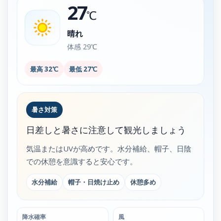
27
℃
晴れ
体感 29℃
最高 32℃
最低 27℃
暑さ対策
日差しと暑さに注意して観光しましょう
気温またはUVが高めです。水分補給、帽子、日陰
での休憩を意識すると安心です。
水分補給
帽子・日焼け止め
休憩多め
降水確率
風