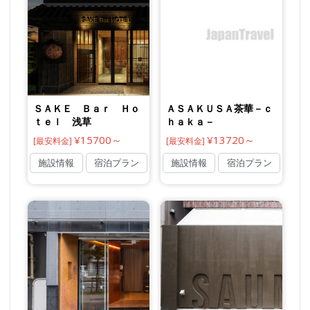
ＳＡＫＥ Ｂａｒ Ｈｏ
ＡＳＡＫＵＳＡ茶華－ｃ
ｔｅｌ 浅草
ｈａｋａ－
¥15700～
¥13720～
[最安料金]
[最安料金]
施設情報
宿泊プラン
施設情報
宿泊プラン