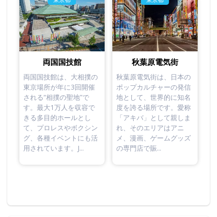
両国国技館
秋葉原電気街
両国国技館は、大相撲の
秋葉原電気街は、日本の
東京場所が年に3回開催
ポップカルチャーの発信
される“相撲の聖地”で
地として、世界的に知名
す。最大1万人を収容で
度を誇る場所です。愛称
きる多目的ホールとし
「アキバ」として親しま
て、プロレスやボクシン
れ、そのエリアはアニ
グ、各種イベントにも活
メ、漫画、ゲームグッズ
用されています。J...
の専門店で賑...