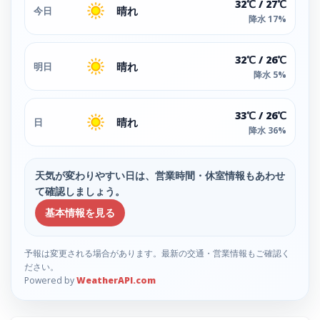
32℃ / 27℃
晴れ
今日
降水 17%
32℃ / 26℃
晴れ
明日
降水 5%
33℃ / 26℃
晴れ
日
降水 36%
天気が変わりやすい日は、営業時間・休室情報もあわせ
て確認しましょう。
基本情報を見る
予報は変更される場合があります。最新の交通・営業情報もご確認く
ださい。
Powered by
WeatherAPI.com