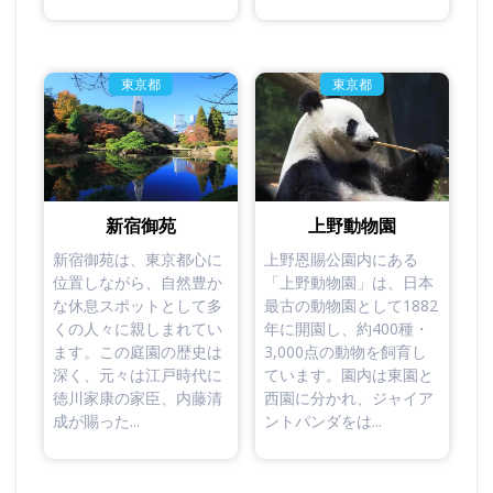
東京都
東京都
新宿御苑
上野動物園
新宿御苑は、東京都心に
上野恩賜公園内にある
位置しながら、自然豊か
「上野動物園」は、日本
な休息スポットとして多
最古の動物園として1882
くの人々に親しまれてい
年に開園し、約400種・
ます。この庭園の歴史は
3,000点の動物を飼育し
深く、元々は江戸時代に
ています。園内は東園と
徳川家康の家臣、内藤清
西園に分かれ、ジャイア
成が賜った...
ントパンダをは...