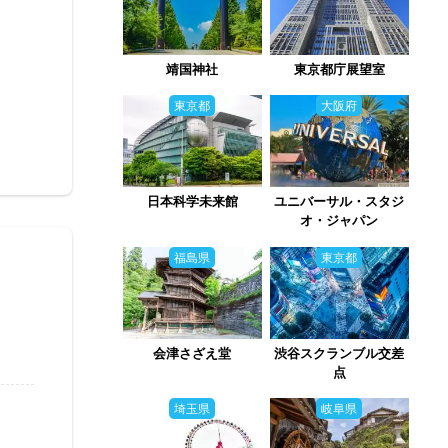
靖国神社
東京都庁展望室
東京都
大阪府
日本科学未来館
ユニバーサル・スタジ
オ・ジャパン
福島県
東京都
会津さざえ堂
渋谷スクランブル交差
点
埼玉県
岐阜県