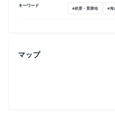
キーワード
#絶景・景勝地
#海
マップ