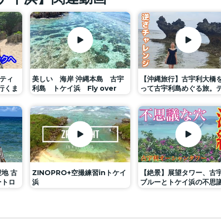
ティ
美しい 海岸 沖縄本島 古宇
【沖縄旅行】古宇利大橋
行くま
利島 トケイ浜 Fly over
って古宇利島めぐる旅。
！！
the beach Super HIFI
ーヌ浜のハートロックで
Sound リアルタイム の 素
さハートチャレンジ
敵 な 環境音
地 古
ZINOPRO+空撮練習inトケイ
【絶景】展望タワー、古
ートロ
浜
ブルーとトケイ浜の不思
自然音
ポットホール
景