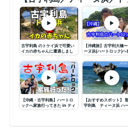
古宇利島 のトケイ浜で可愛い
【沖縄旅】古宇利大橋〜
イカの赤ちゃんに遭遇しまし
ーヌ浜(ハートロック)へ
た😊
での道のりが恐怖過ぎた
【沖縄・古宇利島】ハートロ
【おすすめスポット】 聖
ックへ家族行ってきた in ティ
宇利島 ティーヌ浜 ハ
ーヌ浜
ック #海 #波の音 #
#嵐CM #くつろぎ #風