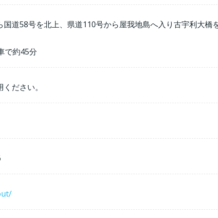
国道58号を北上、県道110号から屋我地島へ入り古宇利大橋
車で約45分
用ください。
6
out/