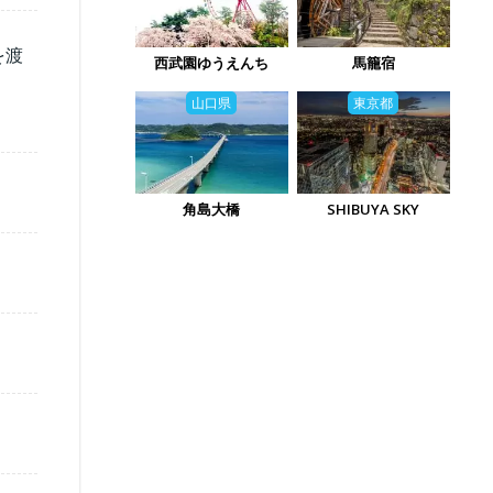
を渡
西武園ゆうえんち
馬籠宿
山口県
東京都
角島大橋
SHIBUYA SKY