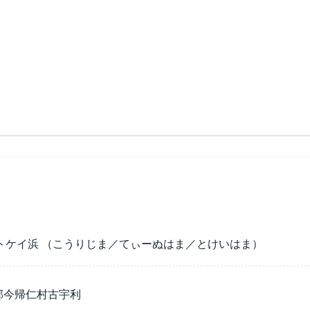
トケイ浜 （こうりじま／てぃーぬはま／とけいはま）
頭郡今帰仁村古宇利