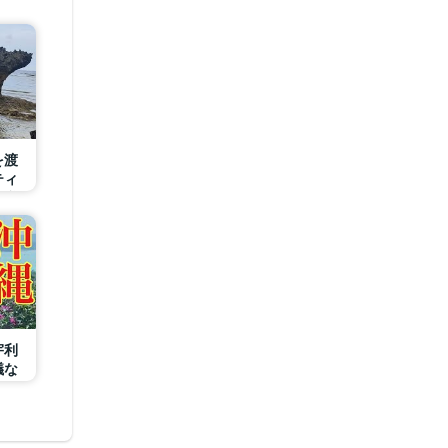
を渡
ティ
、逆
宇利
議な