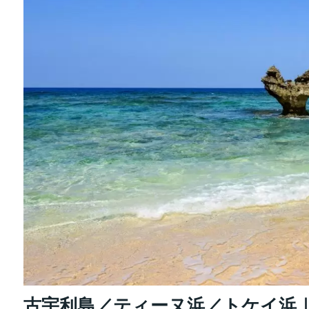
古宇利島／ティーヌ浜／トケイ浜