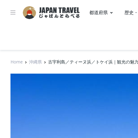
都道府県
歴史
Home
沖縄県
古宇利島／ティーヌ浜／トケイ浜｜観光の魅