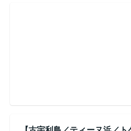
【古宇利島／ティーヌ浜／ト