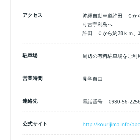
アクセス
沖縄自動車道許田ＩＣから
り古宇利島へ
許田ＩＣから約28ｋｍ、
駐車場
周辺の有料駐車場をご利
営業時間
見学自由
連絡先
電話番号： 0980-56-225
公式サイト
http://kourijima.info/ab