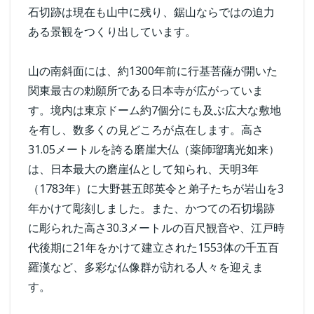
石切跡は現在も山中に残り、鋸山ならではの迫力
ある景観をつくり出しています。
山の南斜面には、約1300年前に行基菩薩が開いた
関東最古の勅願所である日本寺が広がっていま
す。境内は東京ドーム約7個分にも及ぶ広大な敷地
を有し、数多くの見どころが点在します。高さ
31.05メートルを誇る磨崖大仏（薬師瑠璃光如来）
は、日本最大の磨崖仏として知られ、天明3年
（1783年）に大野甚五郎英令と弟子たちが岩山を3
年かけて彫刻しました。また、かつての石切場跡
に彫られた高さ30.3メートルの百尺観音や、江戸時
代後期に21年をかけて建立された1553体の千五百
羅漢など、多彩な仏像群が訪れる人々を迎えま
す。