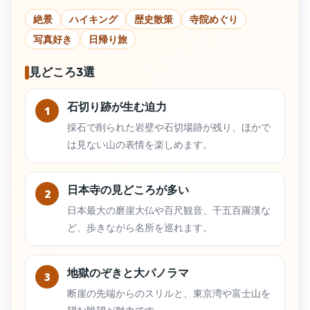
絶景
ハイキング
歴史散策
寺院めぐり
写真好き
日帰り旅
見どころ3選
石切り跡が生む迫力
1
採石で削られた岩壁や石切場跡が残り、ほかで
は見ない山の表情を楽しめます。
日本寺の見どころが多い
2
日本最大の磨崖大仏や百尺観音、千五百羅漢な
ど、歩きながら名所を巡れます。
地獄のぞきと大パノラマ
3
断崖の先端からのスリルと、東京湾や富士山を