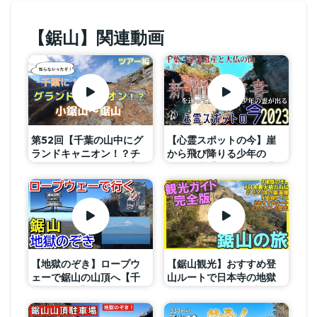
【鋸山】関連動画
第52回【千葉の山中にグ
【心霊スポットの今】崖
ランドキャニオン！？チ
から飛び降りる少年の
バンドキャニオン！？】
霊・鋸山【2023年3月】
小鋸山～鋸山へ
【地獄のぞき】ロープウ
【鋸山観光】おすすめ登
ェーで鋸山の山頂へ【千
山ルートで日本寺の地獄
葉・南房総】
のぞき 大仏 百尺観音を巡
る千葉房総半島絶景旅！