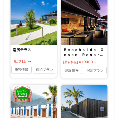
南房テラス
Ｂｅａｃｈｓｉｄｅ Ｏ
ｎｓｅｎ Ｒｅｓｏｒ
ｔ ゆうみ
--
[最安料金]
¥19400～
[最安料金]
施設情報
宿泊プラン
施設情報
宿泊プラン