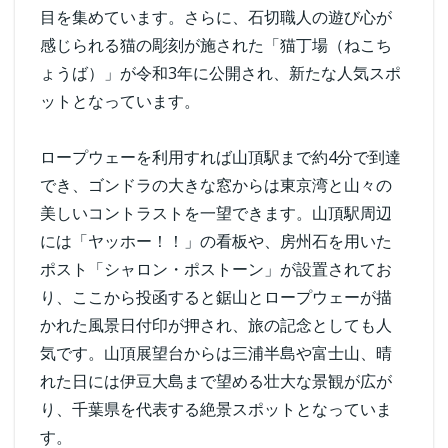
目を集めています。さらに、石切職人の遊び心が
感じられる猫の彫刻が施された「猫丁場（ねこち
ょうば）」が令和3年に公開され、新たな人気スポ
ットとなっています。
ロープウェーを利用すれば山頂駅まで約4分で到達
でき、ゴンドラの大きな窓からは東京湾と山々の
美しいコントラストを一望できます。山頂駅周辺
には「ヤッホー！！」の看板や、房州石を用いた
ポスト「シャロン・ポストーン」が設置されてお
り、ここから投函すると鋸山とロープウェーが描
かれた風景日付印が押され、旅の記念としても人
気です。山頂展望台からは三浦半島や富士山、晴
れた日には伊豆大島まで望める壮大な景観が広が
り、千葉県を代表する絶景スポットとなっていま
す。