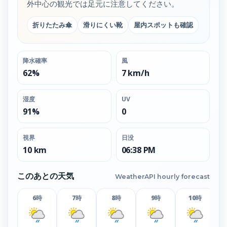
外中心の観光では足元に注意してください。
折りたたみ傘
滑りにくい靴
屋内スポットも確認
降水確率
風
62%
7 km/h
湿度
UV
91%
0
視界
日没
10 km
06:38 PM
このあとの天気
WeatherAPI hourly forecast
6時
7時
8時
9時
10時