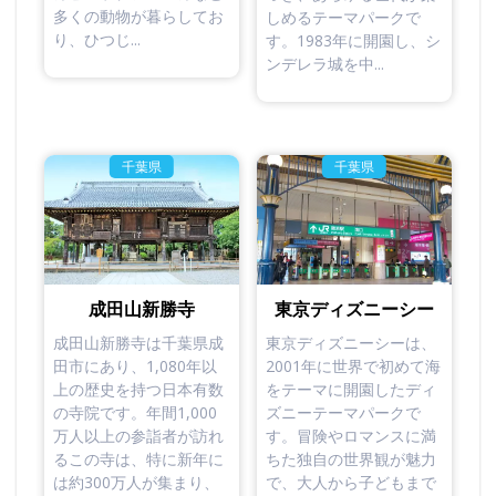
多くの動物が暮らしてお
しめるテーマパークで
り、ひつじ...
す。1983年に開園し、シ
ンデレラ城を中...
千葉県
千葉県
東京ディズニーシー
成田山新勝寺
東京ディズニーシーは、
成田山新勝寺は千葉県成
2001年に世界で初めて海
田市にあり、1,080年以
をテーマに開園したディ
上の歴史を持つ日本有数
ズニーテーマパークで
の寺院です。年間1,000
す。冒険やロマンスに満
万人以上の参詣者が訪れ
ちた独自の世界観が魅力
るこの寺は、特に新年に
で、大人から子どもまで
は約300万人が集まり、