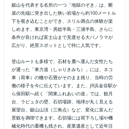
鋸山を代表する名所の一つ「地獄のぞき」は、断
崖の先端に突き出した狭い岩場から約100メートル
下を覗き込むことができ、スリル満点の体験が楽
しめます。東京湾・房総半島・三浦半島、さらに
条件が良ければ富士山まで見渡せる大パノラマが
広がり、絶景スポットとして特に人気です。
登山ルートも多様で、石材を麓へ運んだ女性たち
が通った「車力道（しゃりきみち）」には、ネコ
車（荷車）の轍や石畳がそのまま残り、当時の労
働の様子を今に伝えています。また、JR浜金谷駅か
ら保田駅へ続く「関東ふれあいの道」では、観月
台、ラピュタの壁、石切場跡、地球が丸く見える
展望台、鋸山山頂（三角点）など、変化に富んだ
景観を満喫できます。石切場には荷下ろし場や機
械化時代の重機も残され、産業遺産として近年注