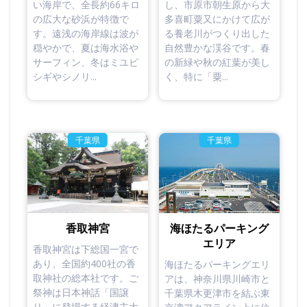
い海岸で、全長約66キロ
し、市原市朝生原から大
の広大な砂浜が特徴で
多喜町粟又にかけて広が
す。遠浅の海岸線は波が
る養老川がつくり出した
穏やかで、夏は海水浴や
自然豊かな渓谷です。春
サーフィン、冬はミユビ
の新緑や秋の紅葉が美し
シギやシノリ...
く、特に「粟...
千葉県
千葉県
香取神宮
海ほたるパーキング
エリア
香取神宮は下総国一宮で
あり、全国約400社の香
海ほたるパーキングエリ
取神社の総本社です。ご
アは、神奈川県川崎市と
祭神は日本神話「国譲
千葉県木更津市を結ぶ東
り」に登場する経津主大