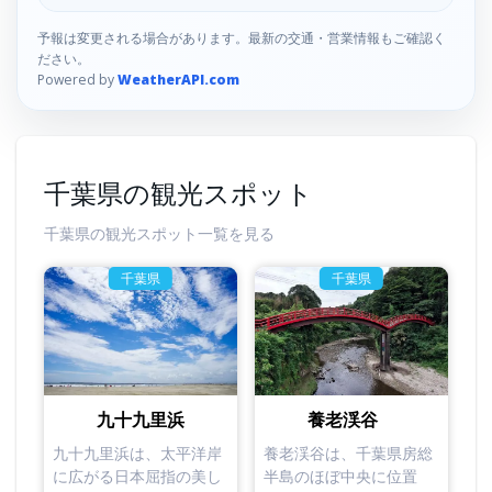
予報は変更される場合があります。最新の交通・営業情報もご確認く
ださい。
Powered by
WeatherAPI.com
千葉県の観光スポット
千葉県の観光スポット一覧を見る
千葉県
千葉県
九十九里浜
養老渓谷
九十九里浜は、太平洋岸
養老渓谷は、千葉県房総
に広がる日本屈指の美し
半島のほぼ中央に位置