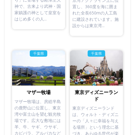
京湾アクアライン上に位
神で、古来より武神・国
置し、360度を海に囲ま
家鎮護の神として皇室を
れた全長650mの人工島
はじめ多くの人...
に建設されています。施
設からは東京湾...
千葉県
千葉県
東京ディズニーラン
マザー牧場
ド
マザー牧場は、房総半島
の鹿野山に位置し、東京
東京ディズニーランド
湾や富士山を望む観光牧
は、ウォルト・ディズニ
場です。広大な敷地には
ーの「人々に幸福を与え
羊、牛、ヤギ、ウサギ、
る場所」という理念に基
カピバラ、アルパカなど
づき、あらゆる世代が楽