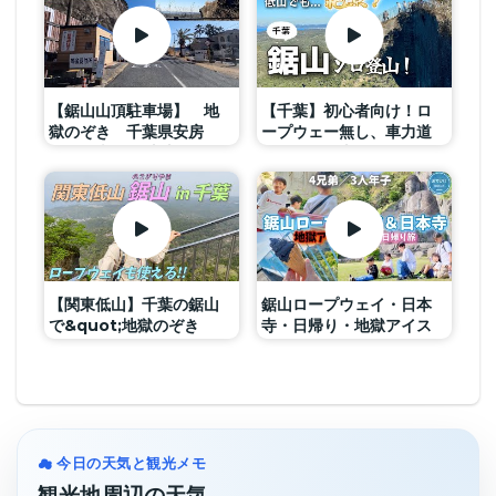
鋸山ロープウェイや駐車
場などアクセスも解説
[4K]
【鋸山山頂駐車場】 地
【千葉】初心者向け！ロ
獄のぞき 千葉県安房
ープウェー無し、車力道
郡 鋸南町 鋸山山頂駅
から登る鋸山
登山自動車道 鋸山 ロ
ープウェイ
【関東低山】千葉の鋸山
鋸山ロープウェイ・日本
で&quot;地獄のぞき
寺・日帰り・地獄アイス
&quot;や&quot;ラピュ
タの壁&quot;など見所満
載の絶景登山！！
☁ 今日の天気と観光メモ
観光地周辺の天気