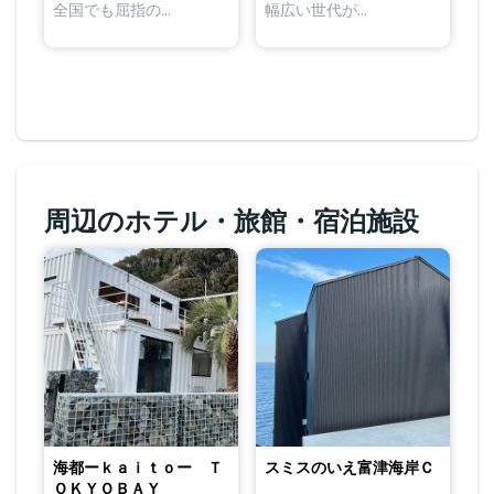
幅広い世代が...
全国でも屈指の...
周辺のホテル・旅館・宿泊施設
海都ーｋａｉｔｏー Ｔ
スミスのいえ富津海岸Ｃ
ＯＫＹＯＢＡＹ