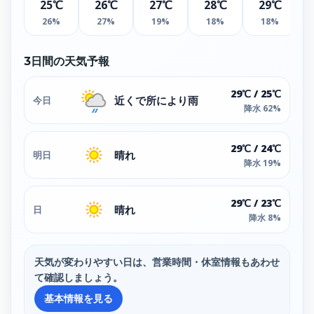
25℃
26℃
27℃
28℃
29℃
26%
27%
19%
18%
18%
3日間の天気予報
29℃ / 25℃
近くで所により雨
今日
降水 62%
29℃ / 24℃
晴れ
明日
降水 19%
29℃ / 23℃
晴れ
日
降水 8%
天気が変わりやすい日は、営業時間・休室情報もあわせ
て確認しましょう。
基本情報を見る