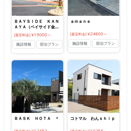
ＢＡＹＳＩＤＥ ＫＡＮ
ａｍａｎｅ
ＡＹＡ（ベイサイド金
谷）
¥24800～
¥19000～
[最安料金]
[最安料金]
施設情報
宿泊プラン
施設情報
宿泊プラン
ＢＡＳＫ ＨＯＴＡ ＾
コトマル わんｓｈｉｐ
¥12482～
¥10285～