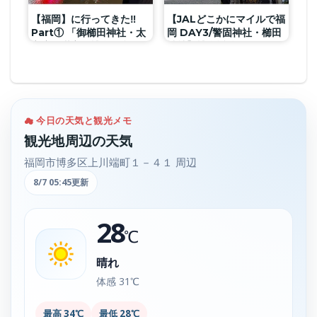
【福岡】に行ってきた‼︎
【JALどこかにマイルで福
Part① 「御櫛田神社・太
岡 DAY3/警固神社・櫛田
宰府天満宮・博多屋台」
神社】博多近隣にある警
を満喫‼︎
固神社・櫛田神社を散策
してきました。歩きで十
分楽しめることができま
した。
☁ 今日の天気と観光メモ
観光地周辺の天気
福岡市博多区上川端町１－４１ 周辺
8/7 05:45更新
28
℃
晴れ
体感 31℃
最高 34℃
最低 28℃