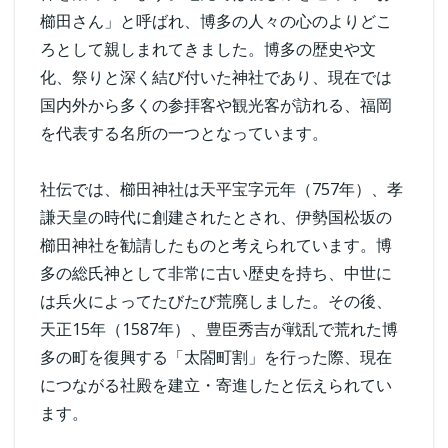
櫛田さん」と呼ばれ、博多の人々の心のよりどこ
ろとして親しまれてきました。博多の歴史や文
化、祭りと深く結び付いた神社であり、現在では
国内外から多くの参拝客や観光客が訪れる、福岡
を代表する名所の一つとなっています。
社伝では、櫛田神社は天平宝字元年（757年）、孝
謙天皇の時代に創建されたとされ、伊勢国松坂の
櫛田神社を勧請したものと考えられています。博
多の総氏神として非常に古い歴史を持ち、中世に
は兵火によってたびたび荒廃しました。その後、
天正15年（1587年）、豊臣秀吉が戦乱で荒れた博
多の町を復興する「太閤町割」を行った際、現在
につながる社殿を建立・寄進したと伝えられてい
ます。