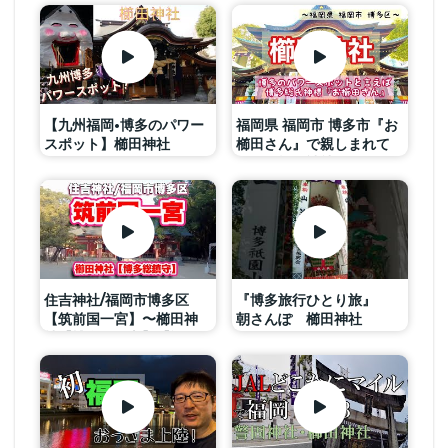
Parks［vlog］
光スポット
【九州福岡•博多のパワー
福岡県 福岡市 博多市『お
スポット】櫛田神社
櫛田さん』で親しまれて
いる『櫛田神社』パワー
スポット巡り エネルギー
チャージして下さい⛩☀️
住吉神社/福岡市博多区
『博多旅行ひとり旅』
【筑前国一宮】〜櫛田神
朝さんぽ 櫛田神社
社【博多総鎮守】【旅行
2020
VLOG/4K】住吉三神,三
大住吉,黒田長政,博多祇園
山笠,重要無形民俗文化財,
豊臣秀吉