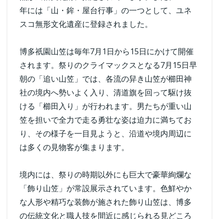
年には「山・鉾・屋台行事」の一つとして、ユネ
スコ無形文化遺産に登録されました。
博多祇園山笠は毎年7月1日から15日にかけて開催
されます。祭りのクライマックスとなる7月15日早
朝の「追い山笠」では、各流の舁き山笠が櫛田神
社の境内へ勢いよく入り、清道旗を回って駆け抜
ける「櫛田入り」が行われます。男たちが重い山
笠を担いで全力で走る勇壮な姿は迫力に満ちてお
り、その様子を一目見ようと、沿道や境内周辺に
は多くの見物客が集まります。
境内には、祭りの時期以外にも巨大で豪華絢爛な
「飾り山笠」が常設展示されています。色鮮やか
な人形や精巧な装飾が施された飾り山笠は、博多
の伝統文化と職人技を間近に感じられる見どころ