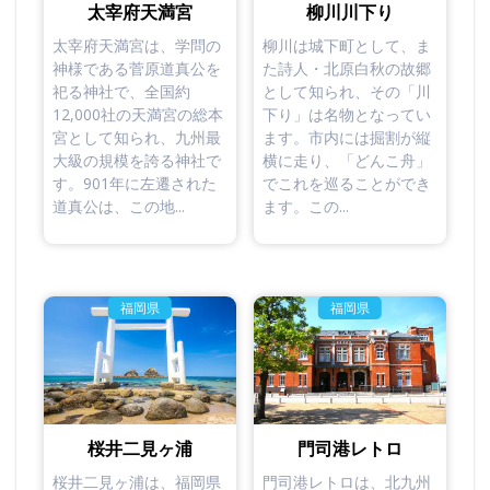
太宰府天満宮
柳川川下り
太宰府天満宮は、学問の
柳川は城下町として、ま
神様である菅原道真公を
た詩人・北原白秋の故郷
祀る神社で、全国約
として知られ、その「川
12,000社の天満宮の総本
下り」は名物となってい
宮として知られ、九州最
ます。市内には掘割が縦
大級の規模を誇る神社で
横に走り、「どんこ舟」
す。901年に左遷された
でこれを巡ることができ
道真公は、この地...
ます。この...
福岡県
福岡県
桜井二見ヶ浦
門司港レトロ
桜井二見ヶ浦は、福岡県
門司港レトロは、北九州