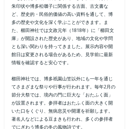
朱印状や博多松囃子に関係する古面、古文書な
ど、歴史的・民俗的価値の高い資料を通して、博
多の歴史や文化を深く学ぶことができます。ま
た、櫛田神社では文政元年（1818年）に「櫛田文
庫」が開設された歴史があり、地域の文化や学問
とも深い関わりを持ってきました。展示内容や開
館日は変更される場合があるため、見学前に最新
情報を確認すると安心です。
櫛田神社では、博多祇園山笠以外にも一年を通じ
てさまざまな祭りや行事が行われます。毎年2月の
節分大祭では、境内の門に巨大な「おたふく面」
が設置されます。参拝者はおたふく面の大きく開
いた口をくぐり、無病息災や開運を祈願します。
著名人などによる豆まきも行われ、多くの参拝者
でにぎわう博多の冬の風物詩です。