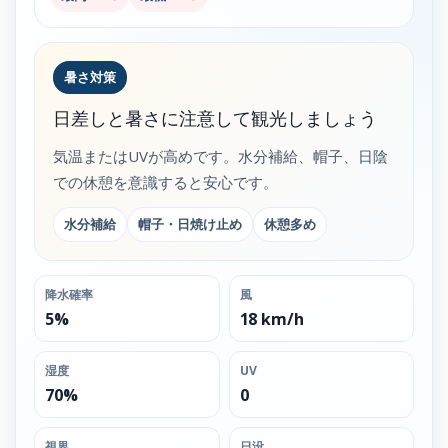
暑さ対策
日差しと暑さに注意して観光しましょう
気温またはUVが高めです。水分補給、帽子、日陰
での休憩を意識すると安心です。
水分補給
帽子・日焼け止め
休憩多め
降水確率
風
5%
18 km/h
湿度
UV
70%
0
視界
日没