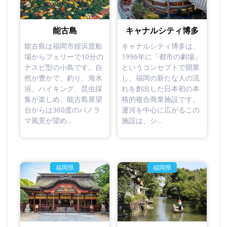
能古島
キャナルシティ博多
能古島は福岡市姪浜渡船
キャナルシティ博多は、
場からフェリーで10分の
1996年に「都市の劇場」
ナスビ型の小島です。自
というコンセプトで開業
然が豊かで、釣り、海水
し、福岡の新たな人の流
浴、ハイキング、昆虫採
れを創出した日本初の本
集が楽しめ、能古島展望
格的複合商業施設です。
台からは360度のパノラ
運河を中心に広がるこの
マ風景が望め...
施設は、シ...
福岡県
福岡県