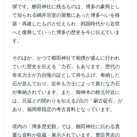
塀です。櫛田神社に残るものは、博多の豪商とし
て知られる嶋井宗室の屋敷にあった博多べいを移
築・再建したものと伝えられ、戦国時代から近世
へと復興していった博多の歴史を今に伝えていま
す。
そのほか、かつて櫛田神社で相撲が盛んに行われ
ていた歴史を伝える「力石」もあります。歴代の
有名力士が力自慢の証として持ち上げ、奉納した
石が並んでおり、近年も力士によって新たな力石
が奉納されています。また、御神木の根元付近に
は、元寇との関わりを伝える2点の「蒙古碇石」が
あり、福岡県指定の考古資料となっています。
境内の「博多歴史館」では、櫛田神社に伝わる貴
重な資料が収蔵・展示されています。豊臣秀吉の