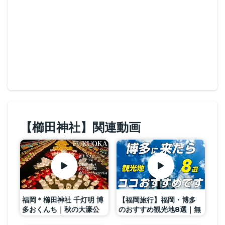
【櫛田神社】関連動画
福岡＊櫛田神社 千灯明 博
【福岡旅行】福岡・博多
多おくんち｜秋の大濠公
のおすすめ観光地8選｜無
園｜FUK COFFEE
料・車なしで楽しめる観