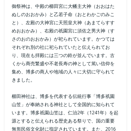
御祭神は、中殿の櫛田宮に大幡主大神（おおはた
ぬしのおおかみ）と乙若子命（おとわかごのみこ
と）、左殿の大神宮に天照皇大神（あまてらすす
めおおかみ）、右殿の祇園宮に須佐之男大神（す
さのおのおおかみ）が祀られています。かつては
それぞれ別の社に祀られていたと伝えられてお
り、現在も拝殿には三つの鈴が並んでいます。古
くから商売繁盛や不老長寿の神として篤い信仰を
集め、博多の商人や地域の人々に大切に守られて
きました。
櫛田神社は、博多を代表する伝統行事「博多祇園
山笠」が奉納される神社として全国的に知られて
います。博多祇園山笠は、仁治2年（1241年）を起
源とすると伝えられる歴史ある祭りで、国の重要
無形民俗文化財に指定されています。また、2016