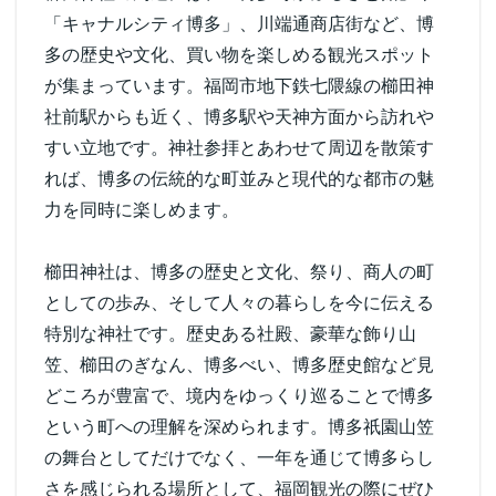
「キャナルシティ博多」、川端通商店街など、博
多の歴史や文化、買い物を楽しめる観光スポット
が集まっています。福岡市地下鉄七隈線の櫛田神
社前駅からも近く、博多駅や天神方面から訪れや
すい立地です。神社参拝とあわせて周辺を散策す
れば、博多の伝統的な町並みと現代的な都市の魅
力を同時に楽しめます。
櫛田神社は、博多の歴史と文化、祭り、商人の町
としての歩み、そして人々の暮らしを今に伝える
特別な神社です。歴史ある社殿、豪華な飾り山
笠、櫛田のぎなん、博多べい、博多歴史館など見
どころが豊富で、境内をゆっくり巡ることで博多
という町への理解を深められます。博多祇園山笠
の舞台としてだけでなく、一年を通じて博多らし
さを感じられる場所として、福岡観光の際にぜひ