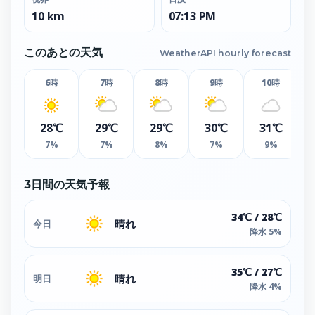
10 km
07:13 PM
このあとの天気
WeatherAPI hourly forecast
6時
7時
8時
9時
10時
28℃
29℃
29℃
30℃
31℃
7%
7%
8%
7%
9%
3日間の天気予報
34℃ / 28℃
晴れ
今日
降水 5%
35℃ / 27℃
晴れ
明日
降水 4%