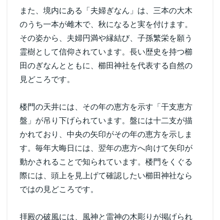
また、境内にある「夫婦ぎなん」は、三本の大木
のうち一本が雌木で、秋になると実を付けます。
その姿から、夫婦円満や縁結び、子孫繁栄を願う
霊樹として信仰されています。長い歴史を持つ櫛
田のぎなんとともに、櫛田神社を代表する自然の
見どころです。
楼門の天井には、その年の恵方を示す「干支恵方
盤」が吊り下げられています。盤には十二支が描
かれており、中央の矢印がその年の恵方を示しま
す。毎年大晦日には、翌年の恵方へ向けて矢印が
動かされることで知られています。楼門をくぐる
際には、頭上を見上げて確認したい櫛田神社なら
ではの見どころです。
拝殿の破風には、風神と雷神の木彫りが掲げられ