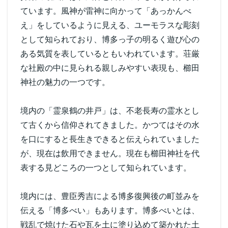
ています。風神が雷神に向かって「あっかんべ
え」をしているように見える、ユーモラスな彫刻
として知られており、博多っ子の明るく遊び心の
ある気質を表しているともいわれています。荘厳
な社殿の中に見られる親しみやすい表現も、櫛田
神社の魅力の一つです。
境内の「霊泉鶴の井戸」は、不老長寿の霊水とし
て古くから信仰されてきました。かつてはその水
を口にすると長生きできると伝えられていました
が、現在は飲用できません。現在も櫛田神社を代
表する見どころの一つとして知られています。
境内には、豊臣秀吉による博多復興後の町並みを
伝える「博多べい」もあります。博多べいとは、
戦乱で焼けた石や瓦を土に塗り込めて築かれた土