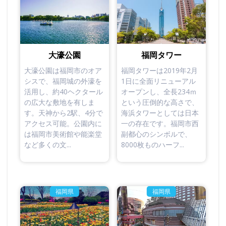
大濠公園
福岡タワー
大濠公園は福岡市のオア
福岡タワーは2019年2月
シスで、福岡城の外濠を
1日に全面リニューアル
活用し、約40ヘクタール
オープンし、全長234ｍ
の広大な敷地を有しま
という圧倒的な高さで、
す。天神から2駅、4分で
海浜タワーとしては日本
アクセス可能。公園内に
一の存在です。福岡市西
は福岡市美術館や能楽堂
副都心のシンボルで、
など多くの文...
8000枚ものハーフ...
福岡県
福岡県