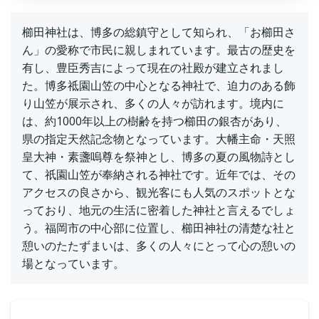
櫛田神社は、博多の総鎮守として知られ、「お櫛田さ
ん」の愛称で市民に親しまれています。最古の歴史を
有し、豊臣秀吉によって現在の社殿が建立されまし
た。博多祗園山笠の中心となる神社で、迫力のある飾
り山笠が展示され、多くの人々が訪れます。境内に
は、約1000年以上の樹齢を持つ櫛田の銀杏があり、
県の指定天然記念物となっています。大幡主命・天照
皇大神・素盞嗚尊を祭神とし、博多の夏の風物詩とし
て、祇園山笠が奉納される神社です。近年では、その
アクセスの良さから、観光客にも人気のスポットとな
っており、地元の生活に密着した神社と言えるでしょ
う。福岡市の中心部に位置し、櫛田神社の清楚な社と
憩いのたたずまいは、多くの人々にとって心の憩いの
場となっています。