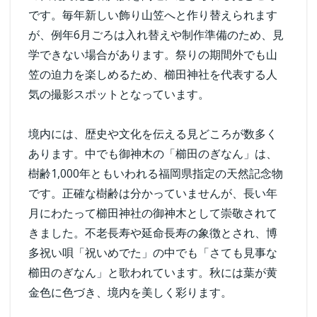
です。毎年新しい飾り山笠へと作り替えられます
が、例年6月ごろは入れ替えや制作準備のため、見
学できない場合があります。祭りの期間外でも山
笠の迫力を楽しめるため、櫛田神社を代表する人
気の撮影スポットとなっています。
境内には、歴史や文化を伝える見どころが数多く
あります。中でも御神木の「櫛田のぎなん」は、
樹齢1,000年ともいわれる福岡県指定の天然記念物
です。正確な樹齢は分かっていませんが、長い年
月にわたって櫛田神社の御神木として崇敬されて
きました。不老長寿や延命長寿の象徴とされ、博
多祝い唄「祝いめでた」の中でも「さても見事な
櫛田のぎなん」と歌われています。秋には葉が黄
金色に色づき、境内を美しく彩ります。