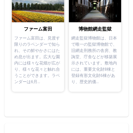
ファーム富田
博物館網走監獄
ファーム富田は、見渡す
網走監獄博物館は、日本
限りのラベンダーで知ら
で唯一の監獄博物館で、
れ、その鮮やかさにはた
旧網走刑務所の舎房、教
め息が出ます。広大な園
誨堂、庁舎などが移築展
内には様々な花畑が広が
示されています。敷地内
り、様々な花々と触れ合
には、重要文化財8棟と
うことができます。ラベ
登録有形文化財6棟があ
ンダーは6月...
り、歴史的価...