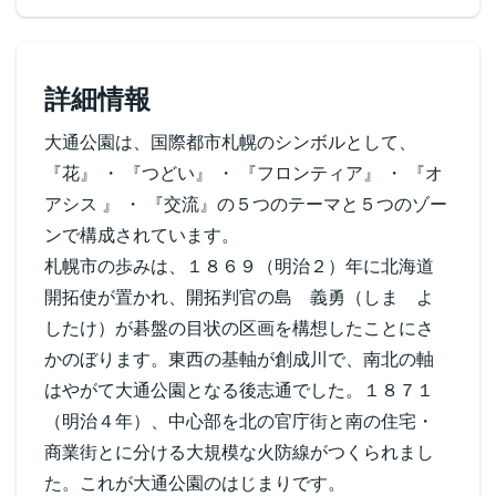
詳細情報
大通公園は、国際都市札幌のシンボルとして、
『花』 ・ 『つどい』 ・ 『フロンティア』 ・ 『オ
アシス 』 ・ 『交流』の５つのテーマと５つのゾー
ンで構成されています。
札幌市の歩みは、１８６９（明治２）年に北海道
開拓使が置かれ、開拓判官の島 義勇（しま よ
したけ）が碁盤の目状の区画を構想したことにさ
かのぼります。東西の基軸が創成川で、南北の軸
はやがて大通公園となる後志通でした。１８７１
（明治４年）、中心部を北の官庁街と南の住宅・
商業街とに分ける大規模な火防線がつくられまし
た。これが大通公園のはじまりです。