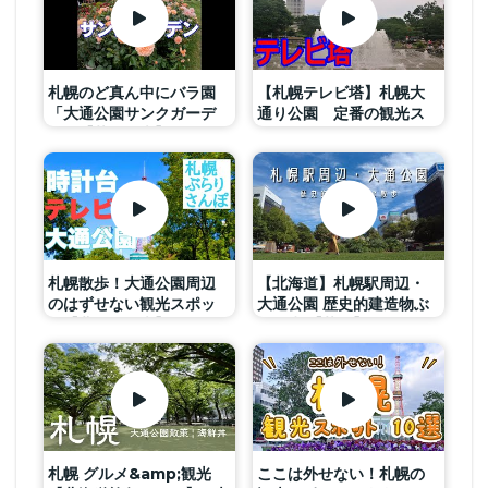
札幌のど真ん中にバラ園
【札幌テレビ塔】札幌大
「大通公園サンクガーデ
通り公園 定番の観光ス
ン」【札幌観光】＃ゴー
ポット テレビタワー
プロと出掛けてみた
札幌散歩！大通公園周辺
【北海道】札幌駅周辺・
のはずせない観光スポッ
大通公園 歴史的建造物ぶ
ト【北海道観光】
ら散歩 【札幌】
札幌 グルメ&amp;観光
ここは外せない！札幌の