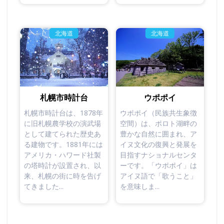
北海道
北海道
札幌市時計台
ウポポイ
札幌市時計台は、1878年
ウポポイ（民族共生象徴
に旧札幌農学校の演武場
空間）は、ポロト湖畔の
として建てられた歴史あ
豊かな自然に囲まれ、ア
る建物です。1881年には
イヌ文化の復興と発展を
アメリカ・ハワード社製
目指すナショナルセンタ
の塔時計が設置され、以
ーです。「ウポポイ」は
来、札幌の街に時を告げ
アイヌ語で「歌うこと」
てきました...
を意味しま...