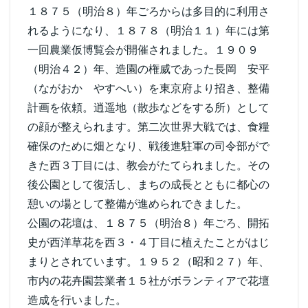
１８７５（明治８）年ごろからは多目的に利用さ
れるようになり、１８７８（明治１１）年には第
一回農業仮博覧会が開催されました。１９０９
（明治４２）年、造園の権威であった長岡 安平
（ながおか やすへい）を東京府より招き、整備
計画を依頼。逍遥地（散歩などをする所）として
の顔が整えられます。第二次世界大戦では、食糧
確保のために畑となり、戦後進駐軍の司令部がで
きた西３丁目には、教会がたてられました。その
後公園として復活し、まちの成長とともに都心の
憩いの場として整備が進められできました。
公園の花壇は、１８７５（明治８）年ごろ、開拓
史が西洋草花を西３・４丁目に植えたことがはじ
まりとされています。１９５２（昭和２７）年、
市内の花卉園芸業者１５社がボランティアで花壇
造成を行いました。