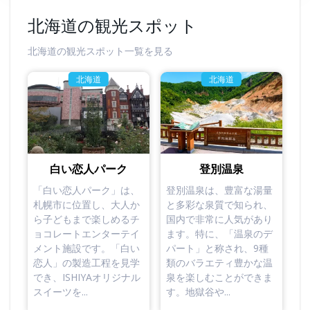
北海道の観光スポット
北海道の観光スポット一覧を見る
北海道
北海道
白い恋人パーク
登別温泉
「白い恋人パーク」は、
登別温泉は、豊富な湯量
札幌市に位置し、大人か
と多彩な泉質で知られ、
ら子どもまで楽しめるチ
国内で非常に人気があり
ョコレートエンターテイ
ます。特に、「温泉のデ
メント施設です。「白い
パート」と称され、9種
恋人」の製造工程を見学
類のバラエティ豊かな温
でき、ISHIYAオリジナル
泉を楽しむことができま
スイーツを...
す。地獄谷や...