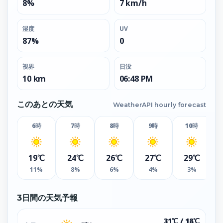
8%
7 km/h
湿度
UV
87%
0
視界
日没
10 km
06:48 PM
このあとの天気
WeatherAPI hourly forecast
6時
7時
8時
9時
10時
19℃
24℃
26℃
27℃
29℃
11%
8%
6%
4%
3%
3日間の天気予報
31℃ / 18℃