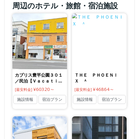
周辺のホテル・旅館・宿泊施設
カプリス豊平公園３０１
ＴＨＥ ＰＨＯＥＮＩ
／民泊【Ｖａｃａｔｉｏ
Ｘ ＾
ｎ ＳＴＡＹ提供】
¥60320～
¥46864～
[最安料金]
[最安料金]
施設情報
宿泊プラン
施設情報
宿泊プラン