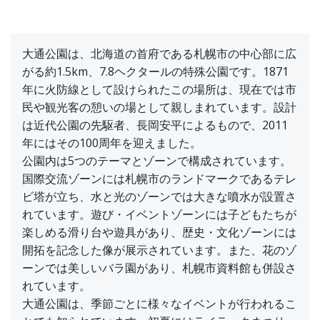
大通公園は、北海道の首府である札幌市の中心部に広
がる約1.5km、7.8ヘクタールの特殊公園です。1871
年に火防線として設けられたこの場所は、現在では市
民や観光客の憩いの場として親しまれています。設計
は近代公園の先駆者、長岡安平によるもので、2011
年にはその100周年を迎えました。
公園内は5つのテーマとゾーンで構成されています。
国際交流ゾーンには札幌市のランドマークであるテレ
ビ塔が立ち、水と光のゾーンでは大きな噴水が設置さ
れています。遊び・イベントゾーンには子どもたちが
楽しめる滑り台や遊具があり、歴史・文化ゾーンには
開拓を記念した像が展示されています。また、花のゾ
ーンでは美しいバラ園があり、札幌市資料館も併設さ
れています。
大通公園は、季節ごとに様々なイベントが行われるこ