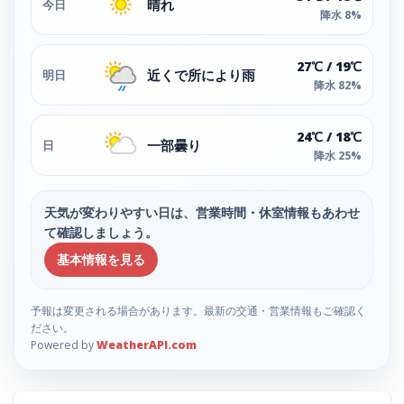
晴れ
今日
降水 8%
27℃ / 19℃
近くで所により雨
明日
降水 82%
24℃ / 18℃
一部曇り
日
降水 25%
天気が変わりやすい日は、営業時間・休室情報もあわせ
て確認しましょう。
基本情報を見る
予報は変更される場合があります。最新の交通・営業情報もご確認く
ださい。
Powered by
WeatherAPI.com