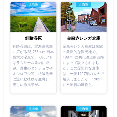
北海道
北海道
釧路湿原
金森赤レンガ倉庫
釧路湿原は、北海道東部
金森赤レンガ倉庫は函館
に広がる28,788haの日本
の象徴的な観光地で、
最大の湿原で、7,863ha
1887年に初代渡邉熊四郎
はラムサール条約に登
によって設立されまし
録。野生のタンチョウや
た。この歴史的な倉庫
オジロワシ等、絶滅危機
は、一度1907年の大火で
に近い動植物が生息し、
焼失しましたが、1909年
美しい原風景が...
に不燃質の建物と...
北海道
北海道