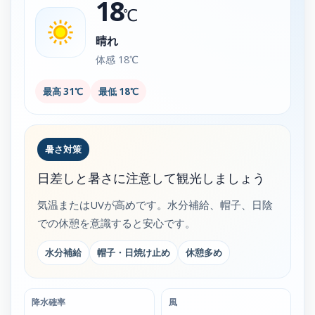
18
℃
晴れ
体感 18℃
最高 31℃
最低 18℃
暑さ対策
日差しと暑さに注意して観光しましょう
気温またはUVが高めです。水分補給、帽子、日陰
での休憩を意識すると安心です。
水分補給
帽子・日焼け止め
休憩多め
降水確率
風