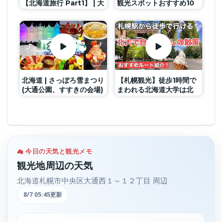
【北海道旅行 Part1】 | 大
観光スポットおすすめ10
通公園散策 | Sapporo |
選！
Odori Park
北海道 | さっぽろ雪まつり
【札幌観光】徒歩1時間で
(大通公園、すすきの会場)
まわれる北海道大学は北
と札幌グルメ | ひとり旅
海道を感じる観光スポッ
【旅Vlog】2023
ト
☁ 今日の天気と観光メモ
観光地周辺の天気
北海道札幌市中央区大通西１～１２丁目 周辺
8/7 05:45更新