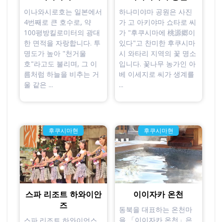
이나와시로호는 일본에서
하나미야마 공원은 사진
4번째로 큰 호수로, 약
가 고 아키야마 쇼타로 씨
100평방킬로미터의 광대
가 "후쿠시마에 桃源郷이
한 면적을 자랑합니다. 투
있다"고 찬미한 후쿠시마
명도가 높아 "천거울
시 와타리 지역의 꽃 명소
호"라고도 불리며, 그 이
입니다. 꽃나무 농가인 아
름처럼 하늘을 비추는 거
베 이세지로 씨가 생계를
울 같은 ...
...
후쿠시마현
후쿠시마현
스파 리조트 하와이안
이이자카 온천
즈
동북을 대표하는 온천마
을 「이이자카 온천」은
스파 리조트 하와이언스