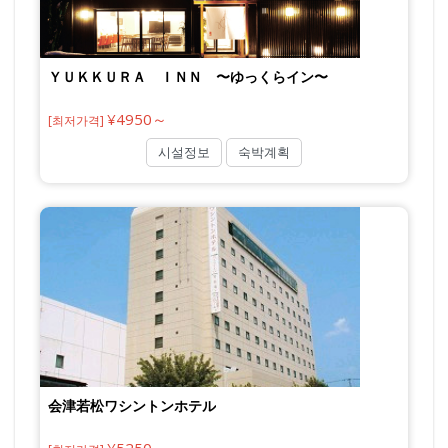
ＹＵＫＫＵＲＡ ＩＮＮ 〜ゆっくらイン〜
¥4950～
[최저가격]
시설정보
숙박계획
会津若松ワシントンホテル