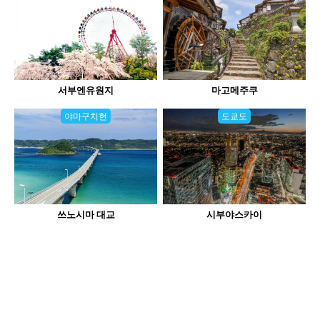
서부엔유원지
마고메주쿠
야마구치현
도쿄도
쓰노시마 대교
시부야스카이