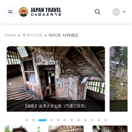
Home
후쿠시마현
아이즈 사자에도
【福島】会津さざえ堂（円通三匝堂）