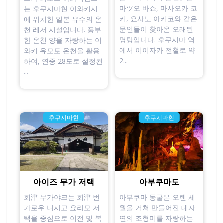
마ツ오 바쇼, 마사오카 코
는 후쿠시마현 이와키시
키, 요사노 아키코와 같은
에 위치한 일본 유수의 온
문인들이 찾아온 오래된
천 레저 시설입니다. 풍부
명탕입니다. 후쿠시마 역
한 온천 양을 자랑하는 이
에서 이이자카 전철로 약
와키 유모토 온천을 활용
2...
하여, 연중 28도로 설정된
...
후쿠시마현
후쿠시마현
아이즈 무가 저택
아부쿠마도
회津 무가야크는 회津 번
아부쿠마 동굴은 오랜 세
가로우 니시고 요리모 저
월을 거쳐 만들어진 대자
택을 중심으로 이전 및 복
연의 조형미를 자랑하는