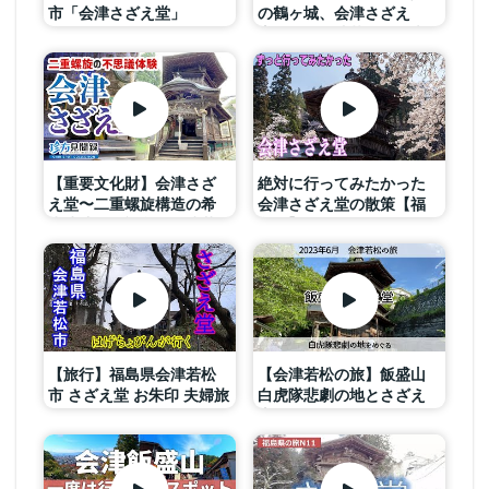
市「会津さざえ堂」
の鶴ヶ城、会津さざえ
堂、道の駅猪苗代 観光
【重要文化財】会津さざ
絶対に行ってみたかった
え堂〜二重螺旋構造の希
会津さざえ堂の散策【福
少建造物（福島県会津若
島県】
松市）【珍方見聞録／珍
スポコレクション】
【旅行】福島県会津若松
【会津若松の旅】飯盛山
市 さざえ堂 お朱印 夫婦旅
白虎隊悲劇の地とさざえ
行
堂をめぐってみた 2023
年6月