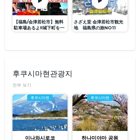
【福島/会津若松市】無料
さざえ堂 会津若松市観光
駐車場あるよ!!城下町を一
地 福島県の旅NO11
望に見渡せる会津飯盛山
観光スポット7選
후쿠시마현관광지
전부 보기
후쿠시마현
후쿠시마현
이나와시로코
하나미야마 공원