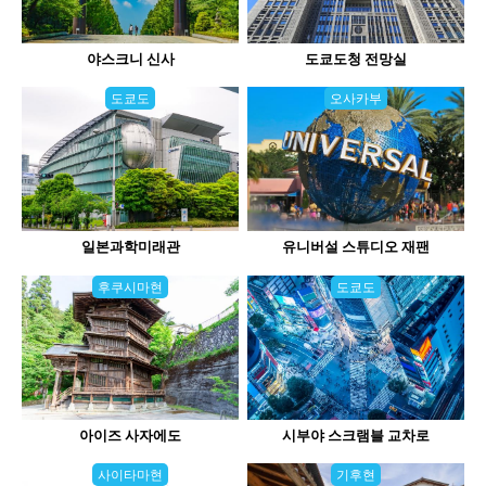
야스크니 신사
도쿄도청 전망실
도쿄도
오사카부
일본과학미래관
유니버설 스튜디오 재팬
후쿠시마현
도쿄도
아이즈 사자에도
시부야 스크램블 교차로
사이타마현
기후현