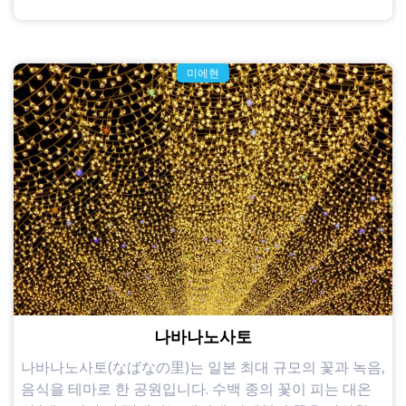
미에현
나바나노사토
나바나노사토(なばなの里)는 일본 최대 규모의 꽃과 녹음,
음식을 테마로 한 공원입니다. 수백 종의 꽃이 피는 대온