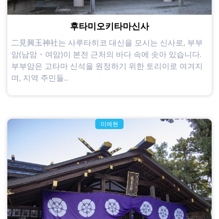
후타미오키타마신사
二見興玉神社는 사루타히코 대신을 모시는 신사로, 부부
암(남암・여암)이 본전 근처의 바다 속에 솟아 있습니다.
부부암은 고타마 신석을 원정하기 위한 토리이로 여겨지
며, 지역 주민들...
미에현