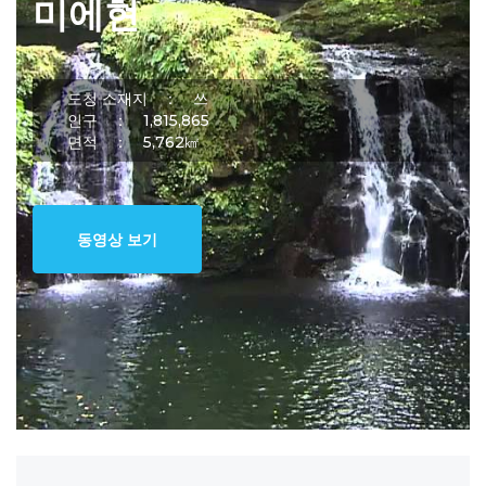
미에현
도청 소재지 ：
쓰
인구 ：
1,815,865
면적 ：
5,762㎢
동영상 보기