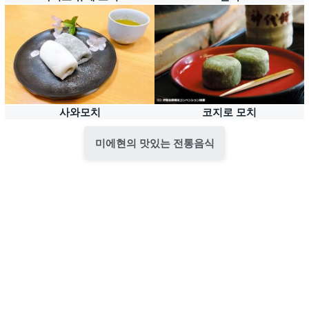
사와모치
코지로 모치
미에현의 맛있는 전통음식