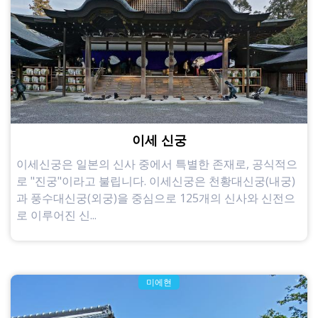
이세 신궁
이세신궁은 일본의 신사 중에서 특별한 존재로, 공식적으
로 "진궁"이라고 불립니다. 이세신궁은 천황대신궁(내궁)
과 풍수대신궁(외궁)을 중심으로 125개의 신사와 신전으
로 이루어진 신...
미에현