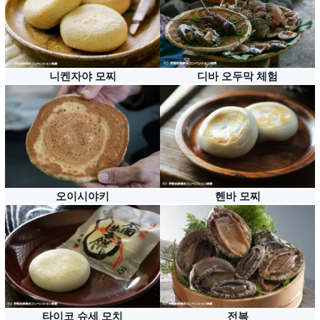
니켄자야 모찌
디바 오두막 체험
오이시야키
헨바 모찌
타이코 슈세 모치
전복