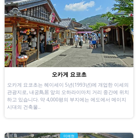
오카게 요코초
오카게 요코초는 헤이세이 5년(1993년)에 개업한 이세의
관광지로, 내궁鳥居 앞의 오하라이마치 거리 중간에 위치
하고 있습니다. 약 4,000평의 부지에는 에도에서 메이지
시대의 건축물...
미에현