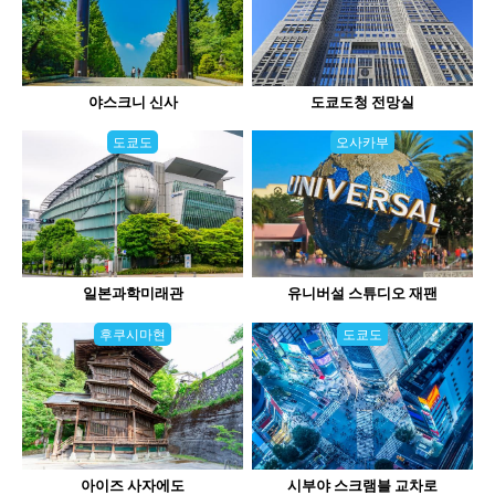
야스크니 신사
도쿄도청 전망실
도쿄도
오사카부
일본과학미래관
유니버설 스튜디오 재팬
후쿠시마현
도쿄도
아이즈 사자에도
시부야 스크램블 교차로