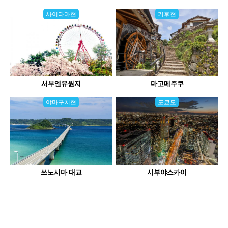
사이타마현
기후현
서부엔유원지
마고메주쿠
야마구치현
도쿄도
쓰노시마 대교
시부야스카이