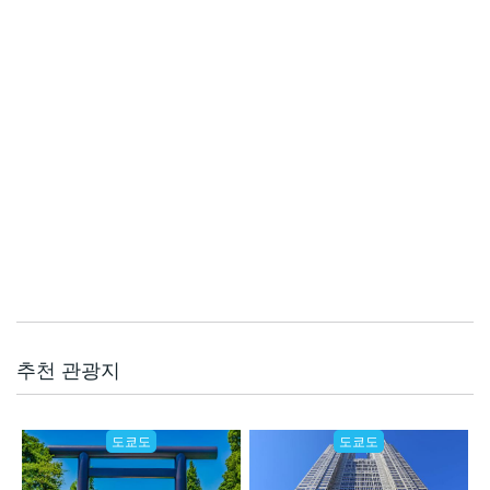
추천 관광지
도쿄도
도쿄도