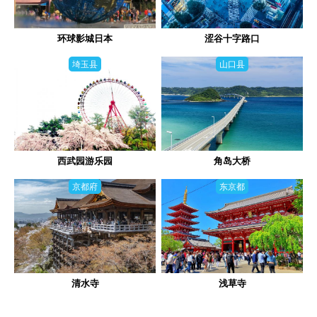
环球影城日本
涩谷十字路口
埼玉县
山口县
西武园游乐园
角岛大桥
京都府
东京都
清水寺
浅草寺