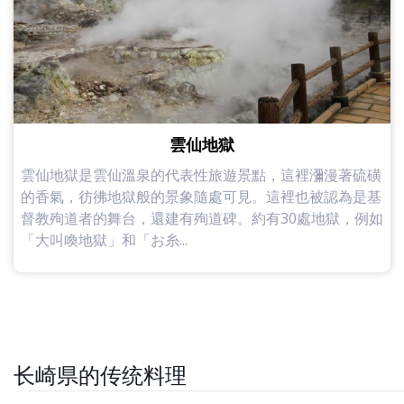
雲仙地獄
雲仙地獄是雲仙溫泉的代表性旅遊景點，這裡瀰漫著硫磺
的香氣，彷彿地獄般的景象隨處可見。這裡也被認為是基
督教殉道者的舞台，還建有殉道碑。約有30處地獄，例如
「大叫喚地獄」和「お糸...
长崎県的传统料理