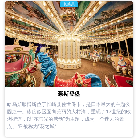
长崎県
豪斯登堡
哈乌斯滕博斯位于长崎县佐世保市，是日本最大的主题公
园之一。该度假区面向美丽的大村湾，重现了17世纪的欧
洲街道，以“花与光的感动”为主题，成为一个迷人的景
点。 它被称为“花之城”，...