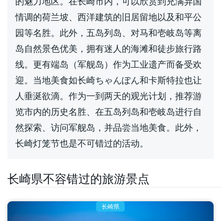
的魅力地区。在长崎市内，可以欣赏到充满异国
情调的荷兰坡、西洋建筑的旧居留地以及和平公
园等名胜。此外，五岛列岛、对马和壱岐岛等离
岛自然景色优美，拥有迷人的海滩和徒步旅行路
线。更有端岛（军舰岛）作为工业遗产而备受欢
迎。当地美食如长崎ちゃんぽん和卡斯特拉也让
人垂涎欲滴。作为一到两天的观光计划，推荐游
览市内的历史名胜、在五岛列岛和壱岐岛进行自
然探索、访问军舰岛，并品尝当地美食。此外，
长崎灯笼节也是不可错过的活动。
长崎県不容错过的旅游景点
长崎県