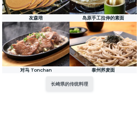
友森培
岛原手工拉伸的素面
对马 Tonchan
泰州荞麦面
长崎県的传统料理