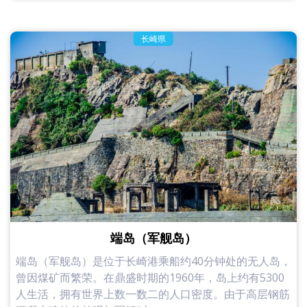
长崎県
端岛（军舰岛）
端岛（军舰岛）是位于长崎港乘船约40分钟处的无人岛，
曾因煤矿而繁荣。在鼎盛时期的1960年，岛上约有5300
人生活，拥有世界上数一数二的人口密度。由于高层钢筋