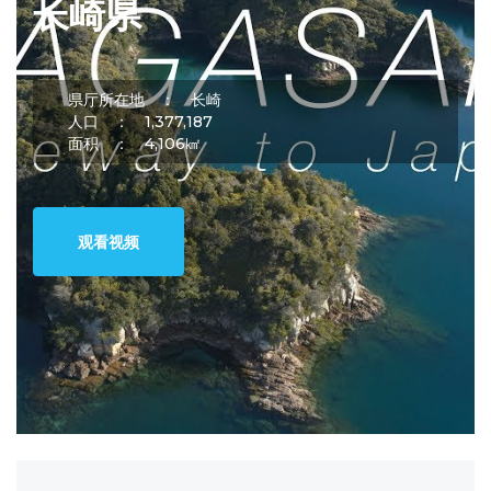
长崎県
県厅所在地 ：
长崎
人口 ：
1,377,187
面积 ：
4,106㎢
观看视频