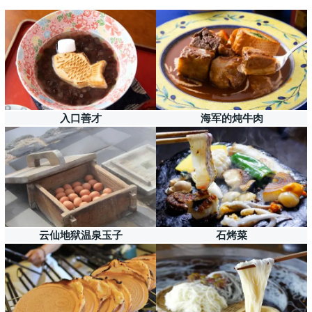
入口善才
海军的炖牛肉
云仙地狱温泉玉子
石烤菜