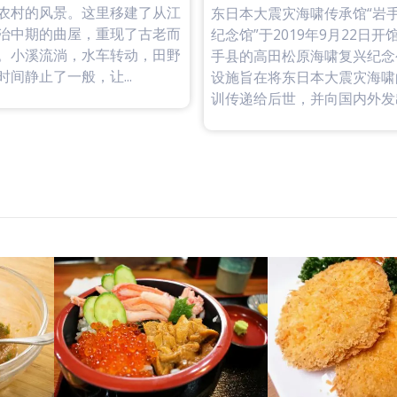
农村的风景。这里移建了从江
东日本大震灾海啸传承馆“岩手T
治中期的曲屋，重现了古老而
纪念馆”于2019年9月22日
。小溪流淌，水车转动，田野
手县的高田松原海啸复兴纪念
间静止了一般，让...
设施旨在将东日本大震灾海啸
训传递给后世，并向国内外发出复