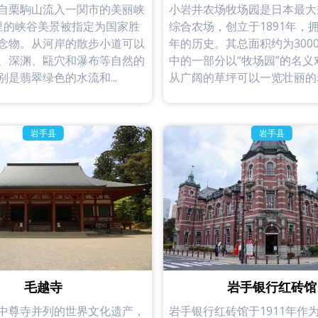
自栗駒山流入一関市的美丽峡
小岩井农场牧场园是日本最大
里的峡谷美景被指定为国家胜
综合农场，创立于1891年，拥
念物。从河岸的散步小道可以
年的历史。其总面积约为300
、深渊、甌穴和瀑布等自然的
中的一部分以“牧场园”的名义
是翡翠绿色的水流和...
从广阔的草坪可以一览壮丽的岩手
岩手县
岩手县
毛越寺
岩手银行红砖馆
中尊寺并列的世界文化遗产，
岩手银行红砖馆于1911年作