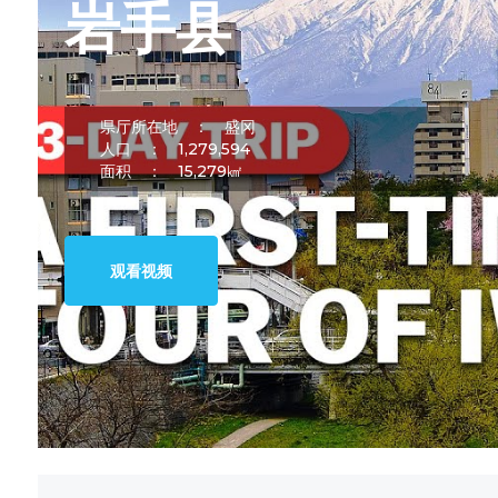
岩手县
県厅所在地 ：
盛冈
人口 ：
1,279,594
面积 ：
15,279㎢
观看视频