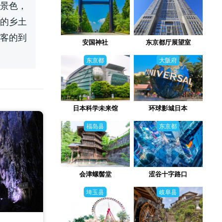
景色，
的乡土
客的到
安国神社
东京都厅展望室
东京都
大阪府
日本科学未来馆
环球影城日本
福岛县
东京都
会津螺髻堂
涩谷十字路口
埼玉县
岐阜县