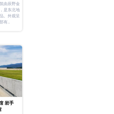
筑由辰野金
，是东北地
品。外观呈
...
馆 岩手
馆