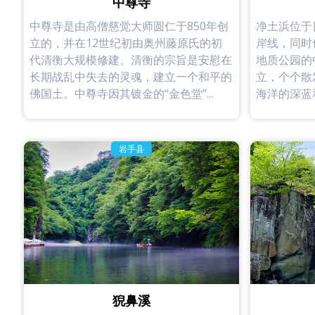
中尊寺
中尊寺是由高僧慈觉大师圆仁于850年创
净土浜位于
立的，并在12世纪初由奥州藤原氏的初
岸线，同时
代清衡大规模修建。清衡的宗旨是安慰在
地质公园的
长期战乱中失去的灵魂，建立一个和平的
立，个个散
佛国土。中尊寺因其镀金的“金色堂”...
海洋的深蓝和
岩手县
猊鼻溪