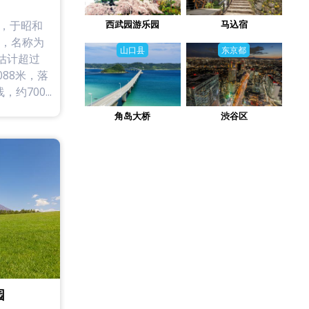
，于昭和
西武园游乐园
马込宿
物，名称为
山口县
东京都
估计超过
088米，落
约700...
角岛大桥
渋谷区
园