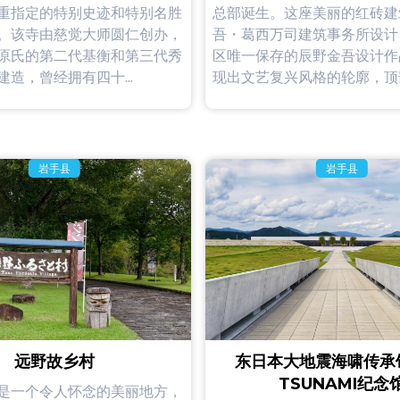
重指定的特别史迹和特别名胜
总部诞生。这座美丽的红砖建
。该寺由慈觉大师圆仁创办，
吾・葛西万司建筑事务所设计
原氏的第二代基衡和第三代秀
区唯一保存的辰野金吾设计作
造，曾经拥有四十...
现出文艺复兴风格的轮廓，顶部有
岩手县
岩手县
远野故乡村
东日本大地震海啸传承
TSUNAMI纪念
是一个令人怀念的美丽地方，