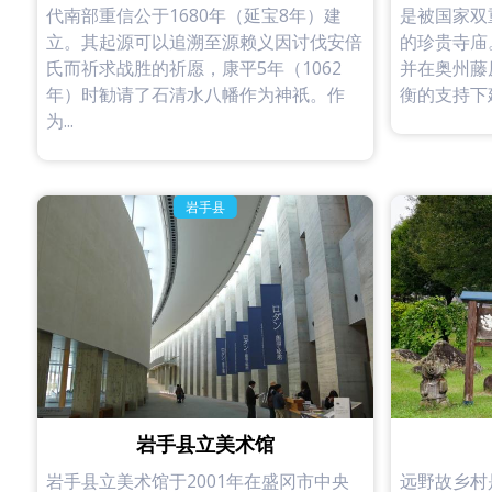
代南部重信公于1680年（延宝8年）建
是被国家双
立。其起源可以追溯至源赖义因讨伐安倍
的珍贵寺庙
氏而祈求战胜的祈愿，康平5年（1062
并在奥州藤
年）时勧请了石清水八幡作为神祇。作
衡的支持下建
为...
岩手县
岩手县立美术馆
岩手县立美术馆于2001年在盛冈市中央
远野故乡村