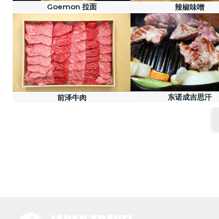
Goemon 拉面
辣椒味噌
东诺成吉思汗
前泽牛肉