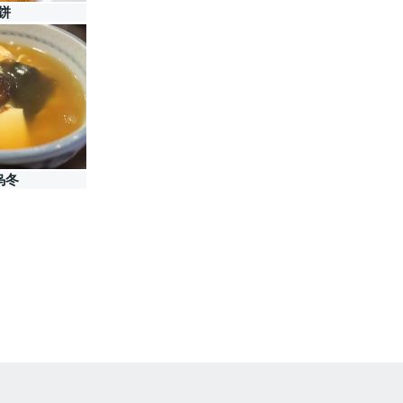
饼
 乌冬