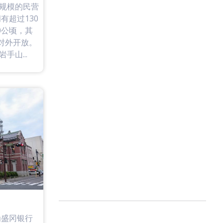
规模的民营
有超过130
0公顷，其
对外开放。
山...
为盛冈银行