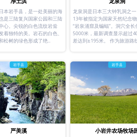
净土滨
龙泉洞
日本岩手县，是一处美丽的海
龙泉洞是日本三大钟乳洞之一
也是三陆复兴国家公园和三陆
13年被指定为国家天然纪念
中心。尖锐的白色流纹岩耸
“岩泉涌窟及蝙蝠”。洞穴全长
发着独特的美。岩石的白色、
5000米，最新调查显示超过4
松树的绿色形成了绝...
差达到±195米。 作为旅游路线，
岩手县
岩手县
严美溪
小岩井农场牧场