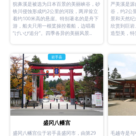
猊鼻溪是被选为日本百景的美丽峡谷，砂
严美溪是源
铁川侵蚀形成约2公里的河段，两岸耸立
谷，约2公
着约100米高的悬崖。特别著名的是舟下
景和天然纪
游，船夫只用一根桨操控着船，边唱着
欣赏到巨岩
“げいび追分”。四季各异的美丽风景...
造型美，特别
岩手县
盛冈八幡宫
盛冈八幡宫位于岩手县盛冈市，由第29
毛越寺是与